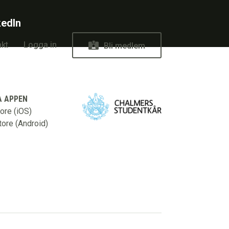
kedIn
kt
Logga in
Bli medlem
 APPEN
ore (iOS)
tore (Android)