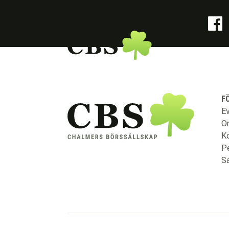
F
E
O
Ko
Pe
S