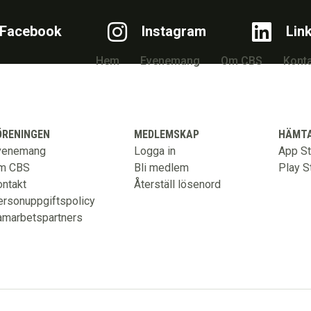
Facebook
Instagram
Lin
Hem
Evenemang
Om CBS
Konta
ÖRENINGEN
MEDLEMSKAP
HÄMTA
venemang
Logga in
App St
m CBS
Bli medlem
Play S
ntakt
Återställ lösenord
rsonuppgiftspolicy
amarbetspartners