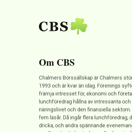
Om CBS
Chalmers Börssällskap är Chalmers stö
1993 och är kvar än idag. Förenings syft
främja intresset för, ekonomi och före
lunchföredrag hållna av intressanta och
näringslivet och den finansiella sektorn
fem läsår. Då ingår flera lunchföredrag, 
dricka, och andra spännande evenemang u