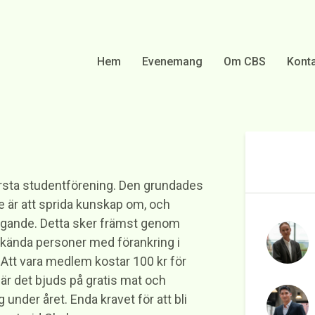
Hem
Evenemang
Om CBS
Konta
rsta studentförening. Den grundades
e är att sprida kunskap om, och
tagande. Detta sker främst genom
 kända personer med förankring i
. Att vara medlem kostar 100 kr för
där det bjuds på gratis mat och
nder året. Enda kravet för att bli