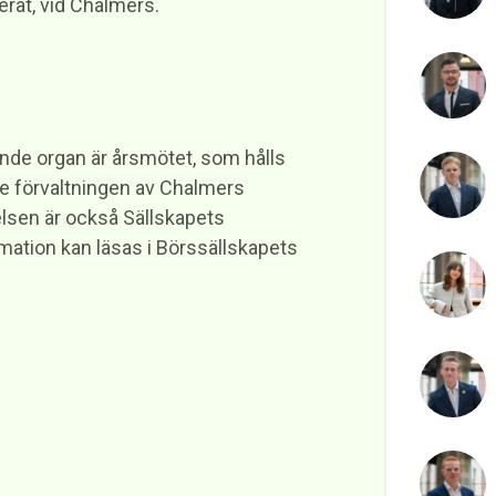
uderat, vid Chalmers.
nde organ är årsmötet, som hålls
nde förvaltningen av Chalmers
elsen är också Sällskapets
mation kan läsas i Börssällskapets