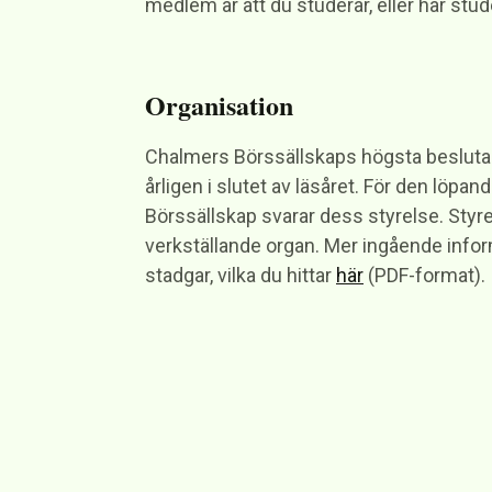
medlem är att du studerar, eller har st
Organisation
Chalmers Börssällskaps högsta besluta
årligen i slutet av läsåret. För den löpa
Börssällskap svarar dess styrelse. Styr
verkställande organ. Mer ingående infor
stadgar, vilka du hittar
här
(PDF-format).