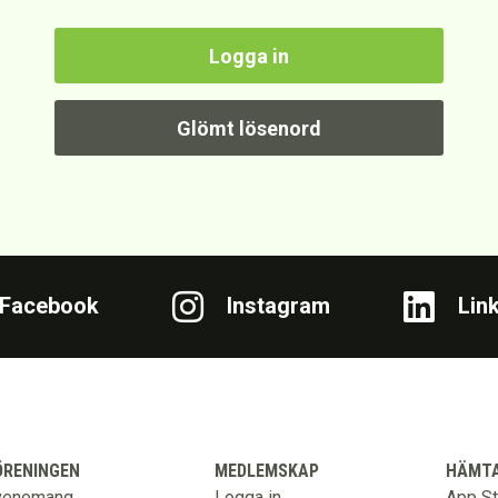
Facebook
Instagram
Lin
ÖRENINGEN
MEDLEMSKAP
HÄMTA
venemang
Logga in
App St