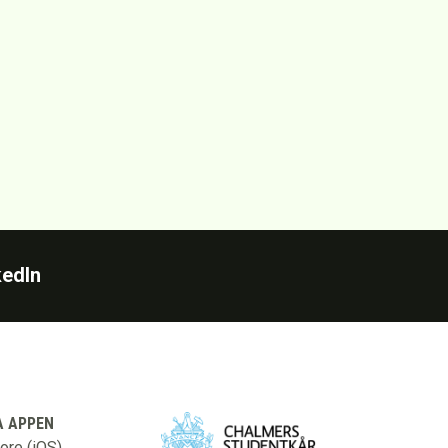
kedIn
 APPEN
ore (iOS)