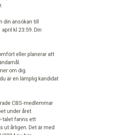
.
 din ansökan till
pril kl 23:59. Din
mfört eller planerar att
ändamål.
mer om dig.
 du är en lämplig kandidat
gerade CBS-medlemmar
et under året
-talet fanns ett
ut årligen. Det är med