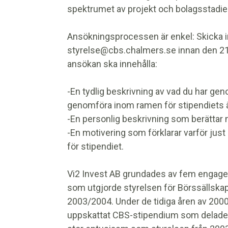
spektrumet av projekt och bolagsstadier
Ansökningsprocessen är enkel: Skicka in
styrelse@cbs.chalmers.se innan den 21 a
ansökan ska innehålla:
-En tydlig beskrivning av vad du har geno
genomföra inom ramen för stipendiets 
-En personlig beskrivning som berättar 
-En motivering som förklarar varför just
för stipendiet.
Vi2 Invest AB grundades av fem enga
som utgjorde styrelsen för Börssällskap
2003/2004. Under de tidiga åren av 2000
uppskattat CBS-stipendium som delades 