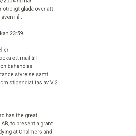
3/2004 nu har
 otroligt glada över att
även i år.
ckan 23:59.
ller
ka ett mail till
ion behandlas
ittande styrelse samt
 om stipendiat tas av Vi2
rd has the great
t AB, to present a grant
dying at Chalmers and