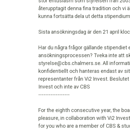
stor entusiasm som styrelsen från 200
återupptagit denna fina tradition och vi är
kunna fortsätta dela ut detta stipendium 
Sista ansökningsdag är den 21 april klo
Har du några frågor gällande stipendiet e
ansökningsprocessen? Tveka inte att skic
styrelse@cbs.chalmers.se. All informat
konfidentiellt och hanteras endast av s
representanter från Vi2 Invest. Beslutet
Invest och inte av CBS
------------------
For the eighth consecutive year, the boa
pleasure, in collaboration with Vi2 Inves
for you who are a member of CBS & stu