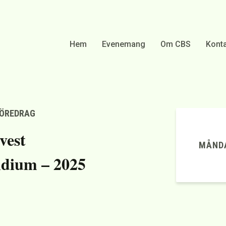
Hem
Evenemang
Om CBS
Konta
FÖREDRAG
vest
MÅNDA
ndium – 2025