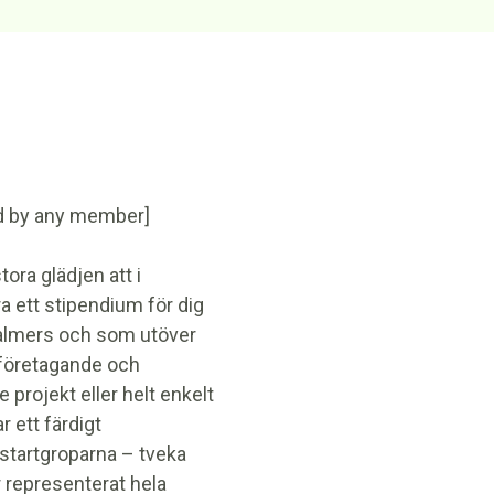
ed by any member]
tora glädjen att i
 ett stipendium för dig
almers och som utöver
r företagande och
 projekt eller helt enkelt
 ett färdigt
 startgroparna – tveka
r representerat hela